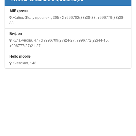
AliExpress
Жибек-Жолу проспект, 305 /
+996702(88)38-88, +996779(88)38-
88
Бифон
Кулакунова, 47 /
+996709(27)24-27, +996772(22)44-15,
+996777(27)21-27
Hello mobile
Киевская, 148