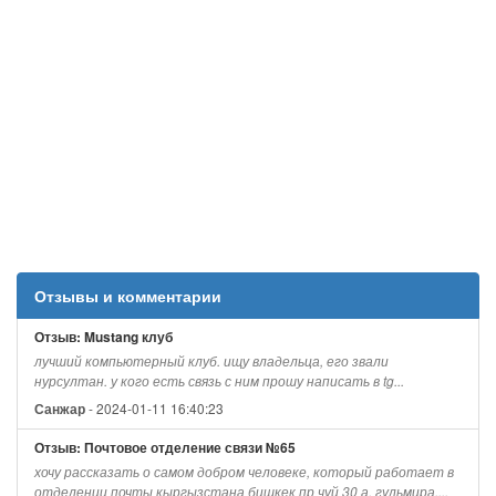
Отзывы и комментарии
Отзыв: Mustang клуб
лучший компьютерный клуб. ищу владельца, его звали
нурсултан. у кого есть связь с ним прошу написать в tg...
- 2024-01-11 16:40:23
Санжар
Отзыв: Почтовое отделение связи №65
хочу рассказать о самом добром человеке, который работает в
отделении почты кыргызстана бишкек пр чуй 30 а. гульмира,...