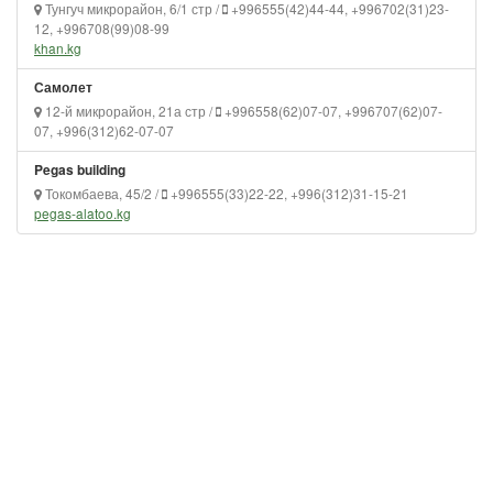
Тунгуч микрорайон, 6/1 стр /
+996555(42)44-44, +996702(31)23-
12, +996708(99)08-99
khan.kg
Самолет
12-й микрорайон, 21а стр /
+996558(62)07-07, +996707(62)07-
07, +996(312)62-07-07
Pegas building
Токомбаева, 45/2 /
+996555(33)22-22, +996(312)31-15-21
pegas-alatoo.kg