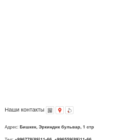
Наши контакты
Адрес:
Бишкек, Эркиндик бульвар, 1 стр
Тел:
+996778(89)11-66, +996559(89)11-66