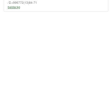
/
+996772(13)84-71
baldar.kg